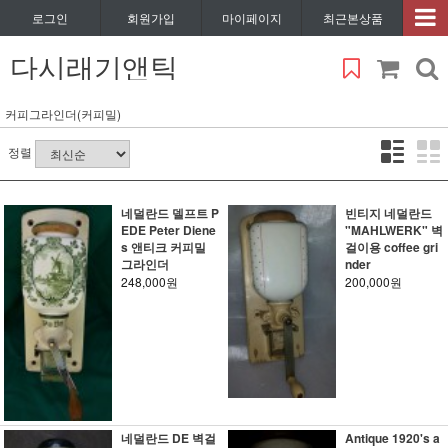
로그인
회원가입
마이페이지
최근본상품
다시래기앤틱
커피그라인더(커피밀)
정렬
네덜란드 델프트 P
빈티지 네덜란드
EDE Peter Diene
"MAHLWERK" 벽
s 앤티크 커피밀
걸이용 coffee gri
그라인더
nder
248,000원
200,000원
네덜란드 DE 벽걸
Antique 1920's a