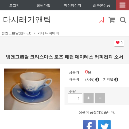
로그인
회원가입
마이페이지
최근본상품
다시래기앤틱
빙앤그뢴달(덴마크)
기타 디너웨어
0
빙앤그뢴달 크리스마스 로즈 패턴 데미테스 커피컵과 소서
0
상품가
원
배송비
(차등)
지역별
수량
상품이 품절되었습니다.